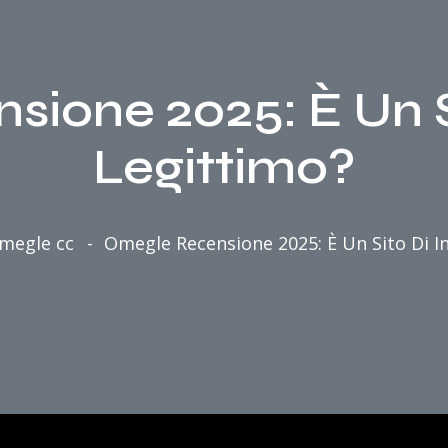
ione 2025: È Un Si
Legittimo?
megle cc
Omegle Recensione 2025: È Un Sito Di I