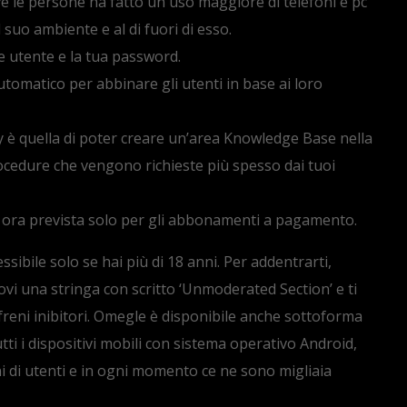
ve le persone ha fatto un uso maggiore di telefoni e pc
suo ambiente e al di fuori di esso.
me utente e la tua password.
tomatico per abbinare gli utenti in base ai loro
y è quella di poter creare un’area Knowledge Base nella
 procedure che vengono richieste più spesso dai tuoi
r ora prevista solo per gli abbonamenti a pagamento.
ssibile solo se hai più di 18 anni. Per addentrarti,
rovi una stringa con scritto ‘Unmoderated Section’ e ti
 freni inibitori. Omegle è disponibile anche sottoforma
tti i dispositivi mobili con sistema operativo Android,
di utenti e in ogni momento ce ne sono migliaia