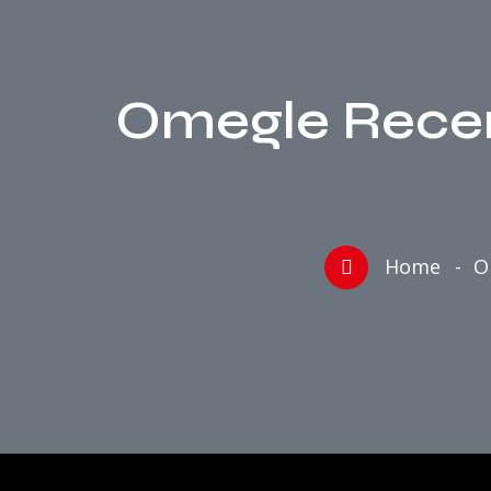
Omegle Recens
Home
O