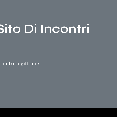
to Di Incontri
ncontri Legittimo?