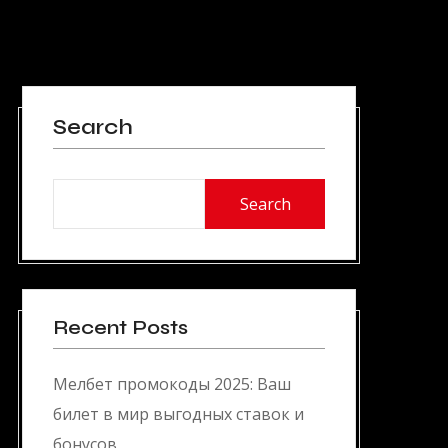
Search
Search
Recent Posts
Мелбет промокоды 2025: Ваш
билет в мир выгодных ставок и
бонусов