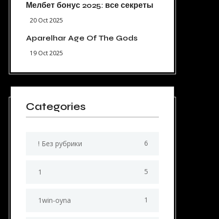
Мелбет бонус 2025: все секреты
20 Oct 2025
Aparelhar Age Of The Gods
19 Oct 2025
Categories
6
! Без рубрики
5
1
1
1win-oyna