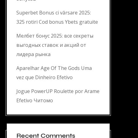
Superbet Bonus ci vărsare 2025:
325 rotiri Cod bonus Ybets gratuite
Мелбет бонус 2025: все секреты
выгодных ставок и акций от
лидера рынка
Aparelhar Age Of The Gods Uma
vez que Dinheiro Efetivo
Jogue PowerUP Roulette por Arame
Efetivo Читомо
Recent Comments