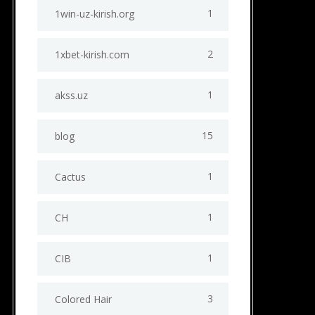
1
1win-uz-kirish.org
2
1xbet-kirish.com
1
akss.uz
15
blog
1
Cactus
1
CH
1
CIB
3
Colored Hair