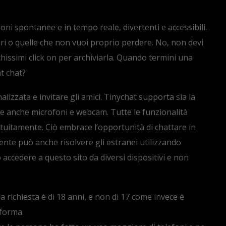
ni spontanee e in tempo reale, divertenti e accessibili.
ri o quelle che non vuoi proprio perdere. No, non devi
chissimi click on per archiviarla. Quando termini una
t chat?
izzata e invitare gli amici. Tinychat supporta sia la
re anche microfoni e webcam. Tutte le funzionalità
atuitamente. Ciò embrace l’opportunità di chattare in
tente può anche risolvere gli estranei utilizzando
o accedere a questo sito da diversi dispositivi e non
ma richiesta è di 18 anni, e non di 17 come invece è
aforma.