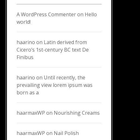
A WordPress Commenter
on
Hello
world!
haarino
on
Latin derived from
Cicero’s 1st-century BC text De
Finibus
haarino
on
Until recently, the
prevailing view lorem ipsum was
born as a
haarmaxWP
on
Nourishing Creams
haarmaxWP
on
Nail Polish