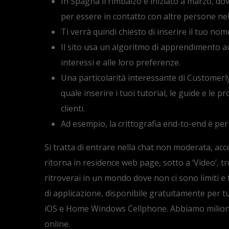
In Spagna il rimbalzo è iniziato a marzo, do
per essere in contatto con altre persone nel 
Ti verrà quindi chiesto di inserire il tuo no
Il sito usa un algoritmo di apprendimento au
interessi e alle loro preferenze.
Una particolarità interessante di Customerl
quale inserire i tuoi tutorial, le guide e le
clienti.
Ad esempio, la crittografia end-to-end è pe
Si tratta di entrare nella chat non moderata, acce
ritorna in residence web page, sotto a ‘Video’, t
ritroverai in un mondo dove non ci sono limiti e
di applicazione, disponibile gratuitamente per tu
iOS e Home Windows Cellphone. Abbiamo milioni 
online.