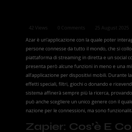
42 Views
0 Comments
25 August 2025
Azar è un’applicazione con la quale poter interag
persone connesse da tutto il mondo, che si collo
piattaforma di streaming in diretta e un social 
presenta però alcune funzioni in meno e una min
all’applicazione per dispositivi mobili. Durante l
effetti speciali, filtri, giochi o donando e riceven
sistema affinerà sempre più la ricerca, provando a
può anche scegliere un unico genere con il quale
nazione per le connessioni, ma sono funzionali
Zapier: Cos’è E Co