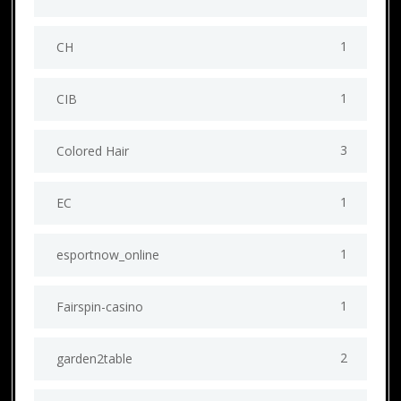
1
CH
1
CIB
3
Colored Hair
1
EC
1
esportnow_online
1
Fairspin-casino
2
garden2table