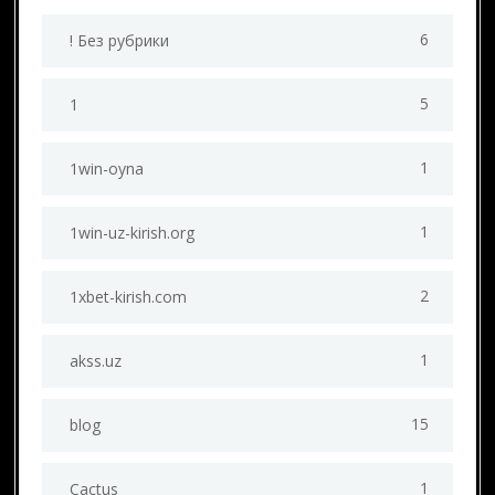
6
! Без рубрики
5
1
1
1win-oyna
1
1win-uz-kirish.org
2
1xbet-kirish.com
1
akss.uz
15
blog
1
Cactus