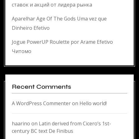
ставок и акций от лидера рынка
Aparelhar Age Of The Gods Uma vez que
Dinheiro Efetivo
Jogue PowerUP Roulette por Arame Efetivo
Читомо
Recent Comments
A WordPress Commenter
on
Hello world!
haarino
on
Latin derived from Cicero’s 1st-
century BC text De Finibus