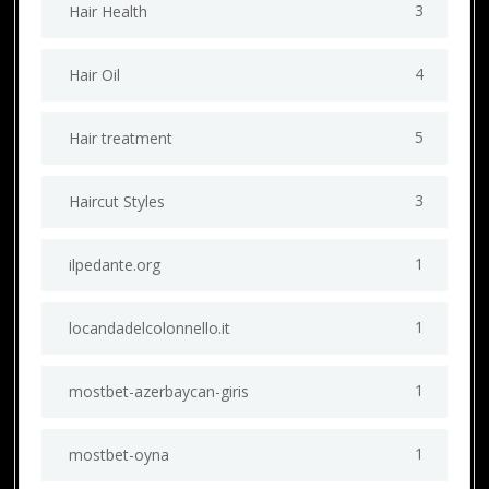
3
Hair Health
4
Hair Oil
5
Hair treatment
3
Haircut Styles
1
ilpedante.org
1
locandadelcolonnello.it
1
mostbet-azerbaycan-giris
1
mostbet-oyna