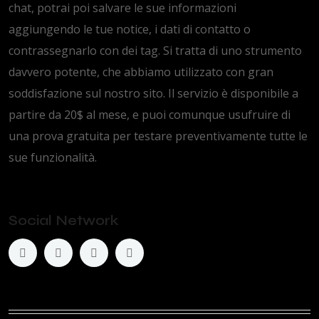
chat, potrai poi salvare le sue informazioni
aggiungendo le tue notice, i dati di contatto o
contrassegnarlo con dei tag. Si tratta di uno strumento
davvero potente, che abbiamo utilizzato con gran
soddisfazione sul nostro sito. Il servizio è disponibile a
partire da 20$ al mese, e puoi comunque usufruire di
una prova gratuita per testare preventivamente tutte le
sue funzionalità.
Social Network