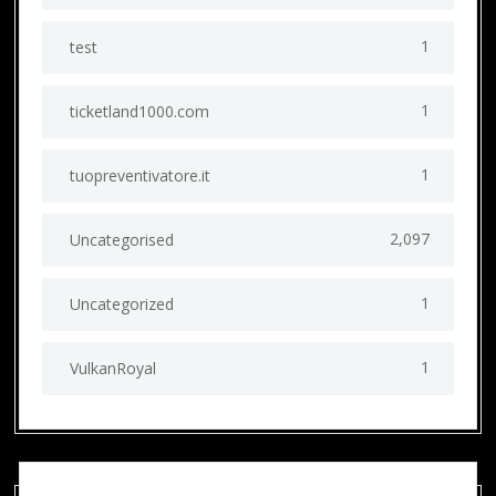
1
test
1
ticketland1000.com
1
tuopreventivatore.it
2,097
Uncategorised
1
Uncategorized
1
VulkanRoyal