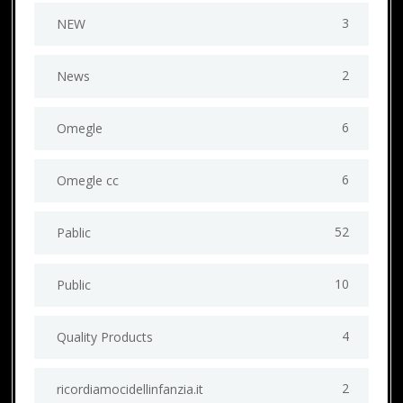
3
NEW
2
News
6
Omegle
6
Omegle cc
52
Pablic
10
Public
4
Quality Products
2
ricordiamocidellinfanzia.it